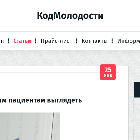
КодМолодости
ин
Статьи
Прайс-лист
Контакты
Информ
25
Янв
оим пациентам выглядеть