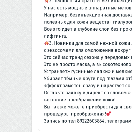
2. Технологии красоты без инъекци
У нас есть мощные аппаратные метод
Например, безинъекционная доставка
полезных для кожи веществ- гиалуро
Все это идёт в глубокие слои без пр
лифтинга.
3. Новинки для самой нежной кож
с экзосомами для омоложения вокруг 
Это сейчас тренд сезона у передовых 
Это не просто маска, а высокотехноло
Устраняет» гусинные лапки» и мелки
Убирает тёмные круги под глазами от
Эффект заметен сразу и нарастает со
Оставьте заявку в директ со словом »
весенние преображение кожи!
Вы так же можете приобрести для св
процедуры преображения!
Запись по тел 89222603854, телеграмм