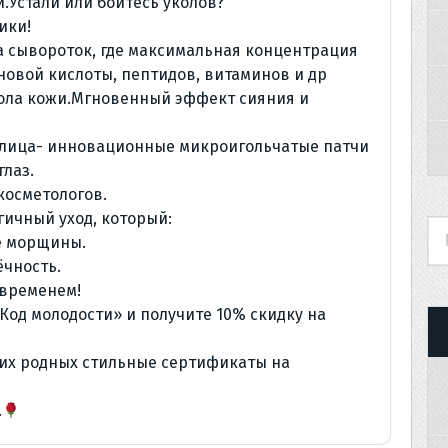
й.Устали или боитесь уколов?
ики!
 сывороток, где максимальная концентрация
новой кислоты, пептидов, витаминов и др
окола кожи.Мгновенный эффект сияния и
и лица- инновационные микроигольчатые патчи
глаз.
косметологов.
гичный уход, который:
е морщины.
ёчность.
 временем!
 Код молодости» и получите 10% скидку на
оих родных стильные сертификаты на
.