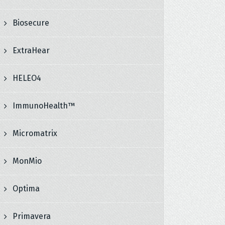
Biosecure
ExtraHear
HELEO4
ImmunoHealth™
Micromatrix
MonMio
Optima
Primavera