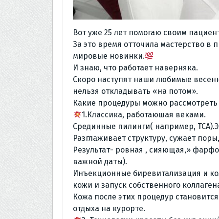
Вот уже 25 лет помогаю своим пациен
За это время отточила мастерство в 
мировые новинки.
И знаю, что работает наверняка.
Скоро наступят наши любимые весен
нельзя откладывать «на потом».
Какие процедуры можно рассмотреть 
1.Классика, работаюшая веками.
Срединные пилинги( например, ТСА).Э
Разглаживает структуру, сужает поры
Результат- ровная , сияющая,» фарфор
важной даты).
Инъекционные биревитализация и ко
кожи и запуск собственного коллаген
Кожа после этих процедур становится
отдыха на курорте.