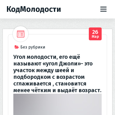
П
КодМолодости
е
р
е
й
26
т
Мар
и
к
Без рубрики
с
Угол молодости, его ещё
о
называют «угол Джоли»- это
д
участок между шеей и
е
подбородком с возрастом
р
сглаживается , становится
ж
и
менее чётким и выдаёт возраст.
м
о
м
у